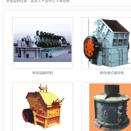
您现在的位置：
首页
»
产品中心
»
碎石机
单齿辊破碎机
单段锤式破碎机