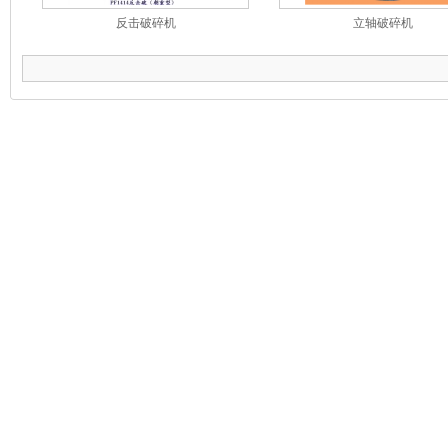
反击破碎机
立轴破碎机