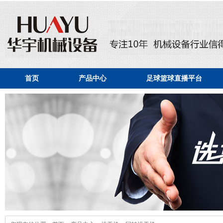
首页
产品中心
足球篮球直播平台
联系我们