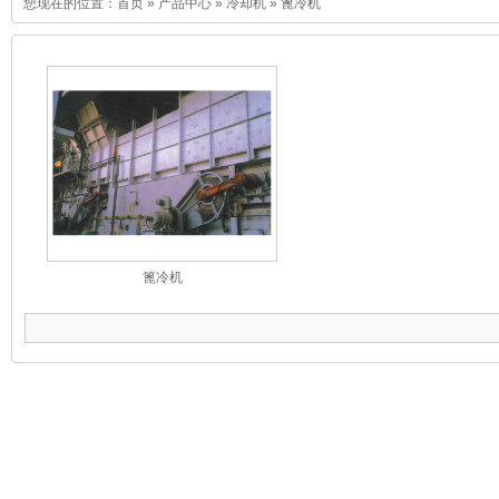
您现在的位置：
首页
»
产品中心
»
冷却机
»
篦冷机
篦冷机