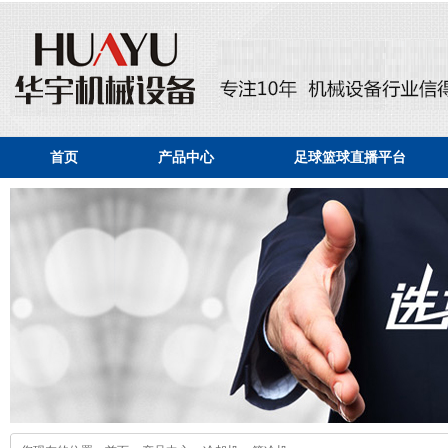
首页
产品中心
足球篮球直播平台
联系我们