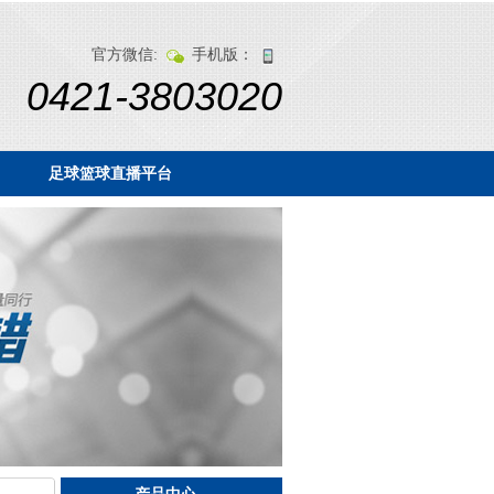
官方微信:
手机版：
0421-3803020
足球篮球直播平台