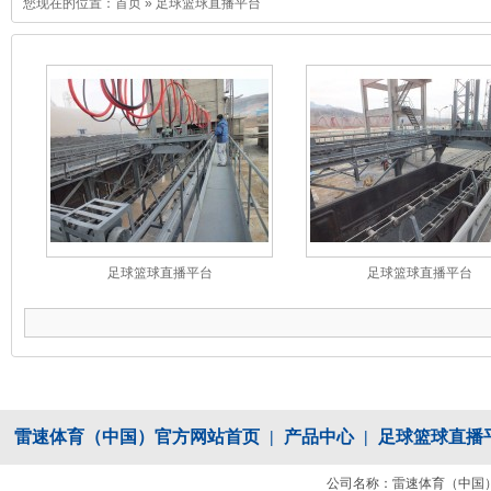
您现在的位置：
首页
»
足球篮球直播平台
足球篮球直播平台
足球篮球直播平台
雷速体育（中国）官方网站首页
|
产品中心
|
足球篮球直播
公司名称：雷速体育（中国